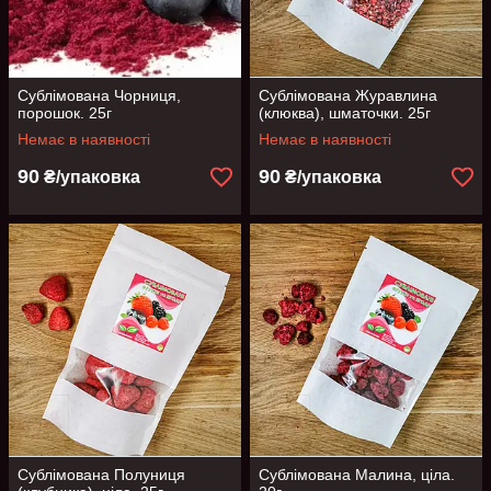
Сублімована Чорниця,
Сублімована Журавлина
порошок. 25г
(клюква), шматочки. 25г
Немає в наявності
Немає в наявності
90
90
₴/упаковка
₴/упаковка
Сублімована Полуниця
Сублімована Малина, ціла.