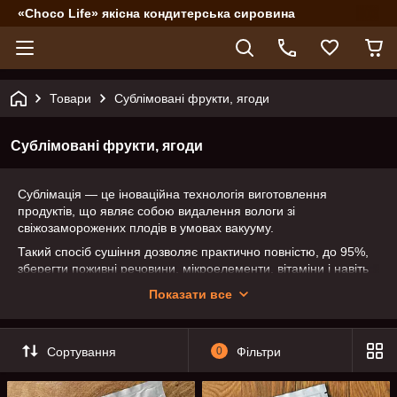
«Choco Life» якісна кондитерська сировина
Товари
Сублімовані фрукти, ягоди
Сублімовані фрукти, ягоди
Сублімація — це іноваційна технологія виготовлення
продуктів, що являє собою видалення вологи зі
свіжозаморожених плодів в умовах вакууму.
Такий спосіб сушіння дозволяє практично повністю, до 95%,
зберегти поживні речовини, мікроелементи, вітаміни і навіть
первісну форму ягід і фруктів без потреби застосування
Показати все
жодних ароматизаторів, консервантів і барвників.
Використовуючи сублімовані фрукти в кулінарії можна не
турбуватися, про те, що вони можуть змінити консистенцію
Сортування
0
Фільтри
маси. Сублімовані фрукти додадуть готовому десерту
природного кольору, смаку та аромату.