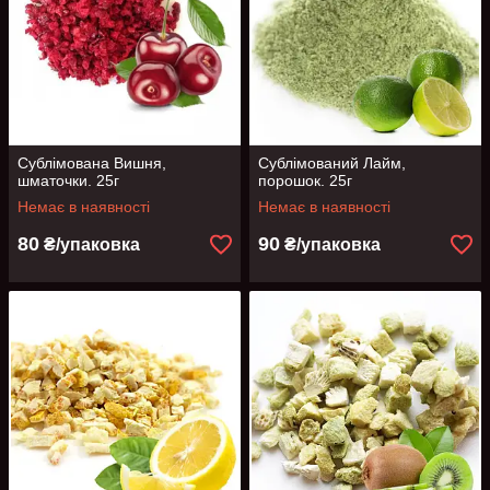
Сублімована Вишня,
Сублімований Лайм,
шматочки. 25г
порошок. 25г
Немає в наявності
Немає в наявності
80
90
₴/упаковка
₴/упаковка