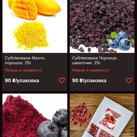
Сублімоване Манго,
Сублімована Чорниця,
порошок. 25г
шматочки. 25г
Немає в наявності
Немає в наявності
90
90
₴/упаковка
₴/упаковка