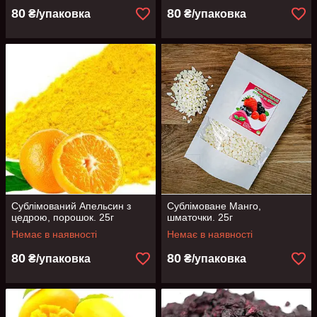
80
80
₴/упаковка
₴/упаковка
Сублімований Апельсин з
Сублімоване Манго,
цедрою, порошок. 25г
шматочки. 25г
Немає в наявності
Немає в наявності
80
80
₴/упаковка
₴/упаковка