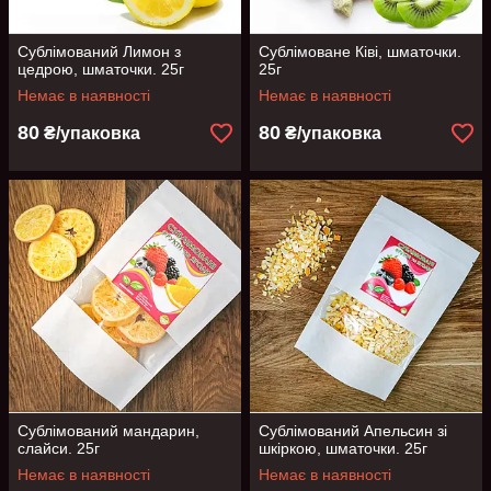
Сублімований Лимон з
Сублімоване Ківі, шматочки.
цедрою, шматочки. 25г
25г
Немає в наявності
Немає в наявності
80
80
₴/упаковка
₴/упаковка
Сублімований мандарин,
Сублімований Апельсин зі
слайси. 25г
шкіркою, шматочки. 25г
Немає в наявності
Немає в наявності