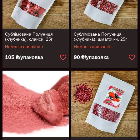
Сублімована Полуниця
Сублімована Полуниця
(клубника), слайси. 25г
(клубника), шматочки. 25г
Немає в наявності
Немає в наявності
105
90
₴/упаковка
₴/упаковка