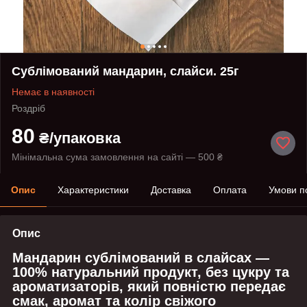
Сублімований мандарин, слайси. 25г
Немає в наявності
Роздріб
80
₴/упаковка
Мінімальна сума замовлення на сайті — 500 ₴
Опис
Характеристики
Доставка
Оплата
Умови п
Опис
Мандарин сублімований в слайсах —
100% натуральний продукт, без цукру та
ароматизаторів, який повністю передає
смак, аромат та колір свіжого