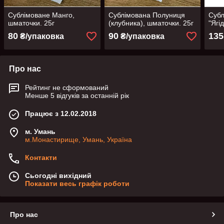
Сублімоване Манго,
Сублімована Полуниця
Субл
шматочки. 25г
(клубника), шматочки. 25г
"Ягі
80
90
135
₴/упаковка
₴/упаковка
Про нас
Рейтинг не сформований
Менше 5 відгуків за останній рік
Працює з 12.02.2018
м. Умань
м.Монастирище, Умань, Україна
Контакти
Сьогодні вихідний
Показати весь графік роботи
Про нас