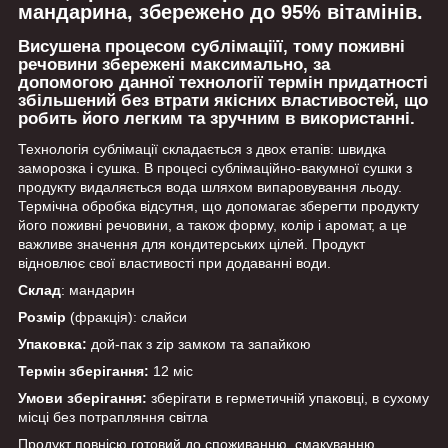
мандарина, збережено до 95% вітамінів.
Висушена процесом сублімаціїї, тому поживні
речовини збережені максимально, за
допомогою данної технології термін придатності
збільшений без втрати якісних властивостей, що
робить його легким та зручним в використанні.
Технологія сублімації складається з двох етапів: швидка
заморозка і сушка. В процесі сублімаційно-вакумної сушки з
продукту видаляється вода шляхом випаровування льоду.
Термічна обробка відсутня, що допомагає зберегти продукту
його поживні речовини, а також форму, колір і аромат, а це
важливе значення для кондитерських цілей. Продукт
відновлює свої властивості при додаванні води.
Склад
: мандарин
Розмір
(фракція): слайси
Упаковка:
дой-пак з zip замком та запайкою
Термін зберігання:
12 міс
Умови зберігання:
зберігати в герметичній упаковці, в сухому
місці без потрапляння світла
Продукт повнісю готовий до споживанню, смакуванню.