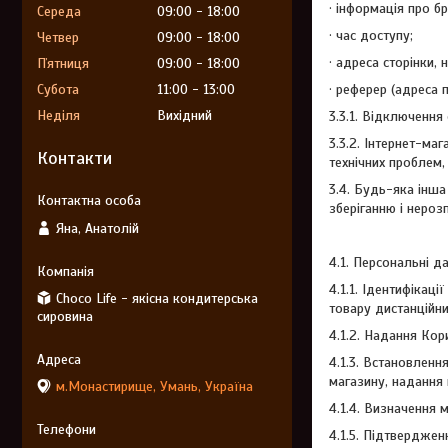
· інформація про б
Середа
09:00
18:00
· час доступу;
Четвер
09:00
18:00
· адреса сторінки,
Пʼятниця
09:00
18:00
Субота
11:00
13:00
· реферер (адреса 
Неділя
Вихідний
3.3.1. Відключення
3.3.2. Інтернет-ма
Контакти
технічних проблем,
3.4. Будь-яка інша
зберіганню і нерозп
Яна, Анатолій
4.1. Персональні д
4.1.1. Ідентифікац
Choco Life - якісна кондитерська
товару дистанційни
сировина
4.1.2. Надання Кор
4.1.3. Встановленн
магазину, надання 
м.Монастирище, Умань, Україна
4.1.4. Визначення 
4.1.5. Підтверджен