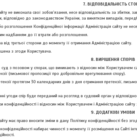
7. ВІДПОВІДАЛЬНІСТЬ СТО
 сайту не виконала свої зобов'язання, несе відповідальність за збитки,
 відповідно до законодавством України, за винятком випадків, передбачени
 або розголошення Конфіденційної інформації Адміністрація сайту не нес
чним надбанням до її втрати або розголошення.
на від третьої сторони до моменту її отримання Адміністрацією сайту.
ошена з згоди Користувача.
8. ВИРІШЕННЯ СПОРІВ
в суд з позовом у спорах, що виникають з відносин між Користувачем са
нзії (письмової пропозиції про добровільне врегулювання спору).
тензії протягом 30 календарних днів з дня отримання претензії, письм
енні угоди спір буде переданий на розгляд в судовий орган у відповідн
ики конфіденційності і відносин між Користувачем і Адміністрацією сайт
9. ДОДАТКОВІ УМОВИ
 сайту має право вносити зміни в дану Політику конфіденційності без зго
 конфіденційності набирає чинності з моменту її розміщення на Сайті 
ійності.