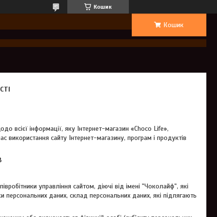
Кошик
Кошик
СТІ
до всієї інформації, яку Інтернет-магазин «Choco Life»,
с використання сайту Інтернет-магазину, програм і продуктів
В
співробітники управління сайтом, діючі від імені "Чоколайф", які
ки персональних даних, склад персональних даних, які підлягають