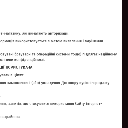
т-магазину, які вимагають авторизації.
інформація використовується з метою виявлення і вирішення
овувані браузери та операційні системи тощо) підлягає надійному
Політики конфіденційності.
ЦІЇ КОРИСТУВАЧА
вати в цілях:
лення замовлення і (або) укладення Договору купівлі-продажу
.
нь, запитів, що стосуються використання Сайту інтернет-
шахрайства.
.