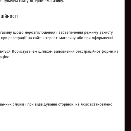
истувачем сайту Інтернет-магазину.
ЦІЙНОСТІ
-магазину щодо нерозголошення і забезпечення режиму захисту
 при реєстрації на сайті інтернет-магазину або при оформленні
адаються Користувачем шляхом заповнення реєстраційної форми на
ацію:
амних блоків і при відвідуванні сторінок, на яких встановлено