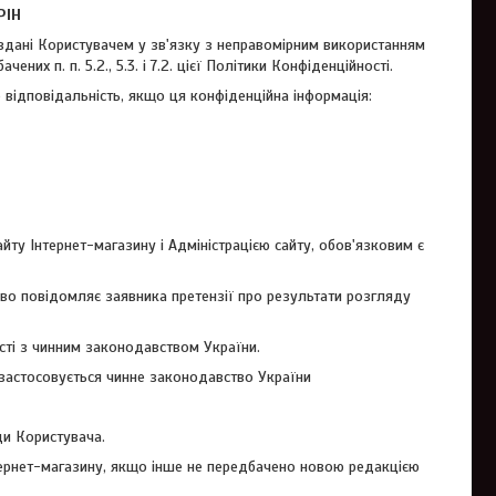
РІН
 завдані Користувачем у зв'язку з неправомірним використанням
х п. п. 5.2., 5.3. і 7.2. цієї Політики Конфіденційності.
е відповідальність, якщо ця конфіденційна інформація:
йту Інтернет-магазину і Адміністрацією сайту, обов'язковим є
ово повідомляє заявника претензії про результати розгляду
ості з чинним законодавством України.
у застосовується чинне законодавство України
ди Користувача.
інтернет-магазину, якщо інше не передбачено новою редакцією