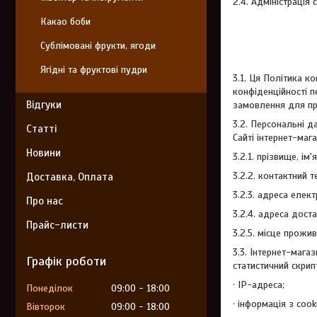
2.4. Адміністрація
Какао боби
Сублімовані фрукти, ягоди
Ягідні та фруктові пудри
3.1. Ця Політика к
конфіденційності п
Відгуки
замовлення для пр
3.2. Персональні д
Статті
Сайті інтернет-маг
Новини
3.2.1. прізвище, ім
3.2.2. контактний 
Доставка, Оплата
3.2.3. адреса елект
Про нас
3.2.4. адреса дост
Прайс-листи
3.2.5. місце прожи
3.3. Інтернет-мага
Графік роботи
статистичний скрипт
· IP-адреса;
Понеділок
09:00
18:00
· інформація з cook
Вівторок
09:00
18:00