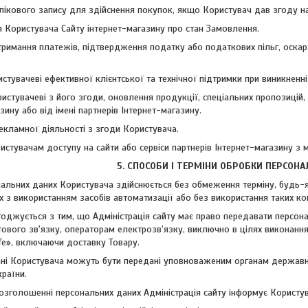
блікового запису для здійснення покупок, якщо Користувач дав згоду н
я Користувача Сайту інтернет-магазину про стан Замовлення.
отримання платежів, підтвердження податку або податкових пільг, оска
истувачеві ефективної клієнтської та технічної підтримки при виникненн
ристувачеві з його згоди, оновлення продукції, спеціальних пропозицій,
зину або від імені партнерів Інтернет-магазину.
 рекламної діяльності з згоди Користувача.
ристувачам доступу на сайти або сервіси партнерів Інтернет-магазину з 
5. СПОСОБИ І ТЕРМІНИ ОБРОБКИ ПЕРСОНА
нальних даних Користувача здійснюється без обмеження терміну, будь-я
 з використанням засобів автоматизації або без використання таких ко
годжується з тим, що Адміністрація сайту має право передавати персона
ового зв'язку, операторам електрозв'язку, виключно в цілях виконанн
fe», включаючи доставку Товару.
ані Користувача можуть бути передані уповноваженим органам державно
раїни.
 розголошенні персональних даних Адміністрація сайту інформує Корист