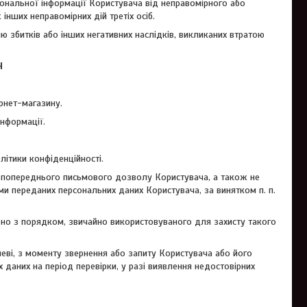
ерсональної інформації Користувача від неправомірного або
нших неправомірних дій третіх осіб.
ню збитків або інших негативних наслідків, викликаних втратою
Н
рнет-магазину.
інформації.
літики конфіденційності.
ез попереднього письмового дозволу Користувача, а також не
 переданих персональних даних Користувача, за винятком п. п.
ідно з порядком, звичайно використовуваного для захисту такого
чеві, з моменту звернення або запиту Користувача або його
 даних на період перевірки, у разі виявлення недостовірних