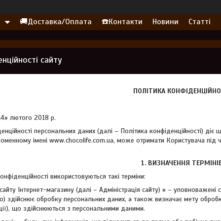
🚚Доставка/Оплата
☎️Контакти
Новини
Статті
нційності сайту
ПОЛІТИКА КОНФІДЕНЦІЙНО
14» лютого 2018 р.
енційності персональних даних (далі – Політика конфіденційності) діє що
менному імені www.chocolife.com.ua, може отримати Користувача під ча
1. ВИЗНАЧЕННЯ ТЕРМІНІ
 конфіденційності використовуються такі терміни:
я сайту Інтернет-магазину (далі – Адміністрація сайту) » – уповноважені 
бо) здійснює обробку персональних даних, а також визначає мету оброб
ації), що здійснюються з персональними даними.