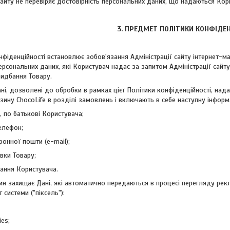
 сайту не перевіряє достовірність персональних даних, що надаються Кор
3. ПРЕДМЕТ ПОЛІТИКИ КОНФІДЕН
онфіденційності встановлює зобов'язання Адміністрації сайту інтернет
ерсональних даних, які Користувач надає за запитом Адміністрації сайту
идбання Товару.
ані, дозволені до обробки в рамках цієї Політики конфіденційності, н
азину ChocoLife в розділі замовлень і включають в себе наступну інформ
'я, по батькові Користувача;
телефон;
ронної пошти (e-mail);
авки Товару;
вання Користувача.
зин захищає Дані, які автоматично передаються в процесі перегляду рекл
 системи ("піксель"):
ies;