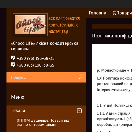
Головна
🛒Товари
Політика конфіде
«Choco Life» якісна кондитерська
сировина
+380 (96) 196-38-35
+380 (63) 196-38-35
р. Монастирище « 
Ця Політика конфід
розташований на до
Інтернет-магазину.
1.1. У цій Політиці
Товари
1.1.1. Адміністраці
організовують і (а
ОПТОМ дешевше. Товари від
5кг по оптовим цінам
обробці, дії (опер