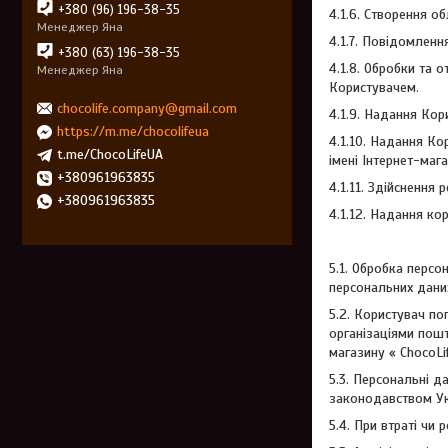
+380 (96) 196-38-35
4.1.6. Створення о
Менеджер Яна
4.1.7. Повідомленн
+380 (63) 196-38-35
4.1.8. Обробки та 
Менеджер Яна
Користувачем.
chocolife.company@gmail.com
4.1.9. Надання Кор
https://m.me/chocolifeua
4.1.10. Надання Ко
t.me/ChocoLifeUA
імені Інтернет-мага
+380961963835
4.1.11. Здійснення
+380961963835
4.1.12. Надання ко
5.1. Обробка персо
персональних даних
5.2. Користувач по
організаціями пошт
магазину « ChocoLi
5.3. Персональні д
законодавством Ук
5.4. При втраті чи