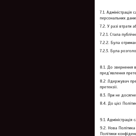
7.1. Адміністрація
персональних даних,
7.2. У разі втрати
7.2.1. Стала публі
7.2.2. Була отрима
7.2.3. Була розгол
8.1. До звернення 
пред'явлення прете
8.2 .Одержувач пре
претензії.
8.3. При не досягн
8.4. До цієї Політ
9.1. Адміністрація
9.2. Нова Політика
Політики конфіденц