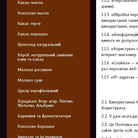
1.1.2. «Персональн
Какао-масло
даних).
Кокосове масло
1.1.3. «Обробка пе
використання таких
Какао терте
використання, пере
Какао порошок
1.1.4. «Конфіденц
вимога не допускат
Шоколад натуральний
1.1.5. «Користувач
інтернет-магазину.
Кероб, натуральний замінник
кави та какао
1.1.6. «Cookies» —
раз пересилає веб-
Молоко рослинне
1.1.7. «IP-адреса»
Молоко сухе
Цукор нерафінований
Згущувачі: Агар-агар, Пектин,
2.1. Використання
Желатин, Альбумін
Користувача.
Барвники та Ароматизатори
2.2. У разі незгод
2.3. Ця Політика к
Кокосове борошно
сайти третіх осіб,
Інвентар та інструменти