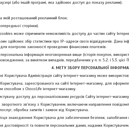
раузері (або іншій програмі, яка здійснює доступ до показу реклами);
 на якій розташований рекламний блок;
попередньої сторінки).
 cookies може спричинити неможливість доступу до частин сайту Інтерне
газин здійснює збір статистики про IP-адреси своїх відвідувачів. Дана 
 для контролю законності проведених фінансових платежів.
 персональна інформація неоговоренная вище (історія покупок, використ
овсюдження, за винятком випадків, передбачених у п. п. 5.2. і 5.3. цієї 
4. МЕТУ ЗБОРУ ПЕРСОНАЛЬНОЇ ІНФОРМА
ані Користувача Адміністрація сайту інтернет-магазину може використову
ії Користувача, зареєстрованого на сайті Інтернет-магазину, для оформ
м способом з ChocoLife інтернет-магазину.
истувачу доступу до персоналізованих ресурсів Сайту інтернет-магазину
я зворотного зв'язку з Користувачем, включаючи направлення повідомле
послуг, обробка запитів і заявок від Користувача.
місця знаходження Користувача для забезпечення безпеки, запобігання 
ня достовірності та повноти персональних даних, наданих Користувачем