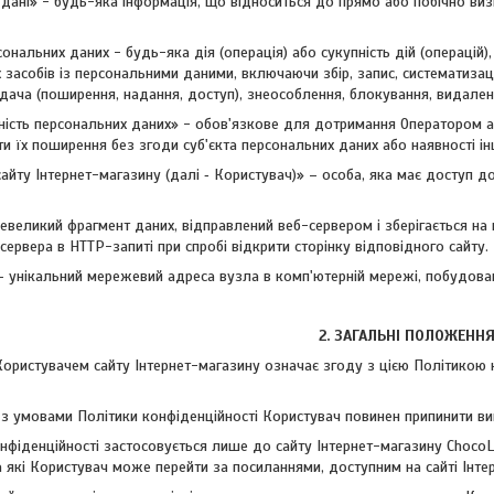
і дані» - будь-яка інформація, що відноситься до прямо або побічно виз
рсональних даних - будь-яка дія (операція) або сукупність дій (операцій
 засобів із персональними даними, включаючи збір, запис, систематизаці
дача (поширення, надання, доступ), знеособлення, блокування, видале
ійність персональних даних» - обов'язкове для дотримання Оператором
и їх поширення без згоди суб'єкта персональних даних або наявності ін
 сайту Інтернет-магазину (далі ‑ Користувач)» – особа, яка має доступ 
 невеликий фрагмент даних, відправлений веб-сервером і зберігається н
сервера в HTTP-запиті при спробі відкрити сторінку відповідного сайту.
 — унікальний мережевий адреса вузла в комп'ютерній мережі, побудова
2. ЗАГАЛЬНІ ПОЛОЖЕНН
 Користувачем сайту Інтернет-магазину означає згоду з цією Політикою
и з умовами Політики конфіденційності Користувач повинен припинити ви
онфіденційності застосовується лише до сайту Інтернет-магазину ChocoLi
 на які Користувач може перейти за посиланнями, доступним на сайті Інте