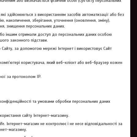
наченим або визначається фізичній особі (суб'єкту персональних
), які здійснюються з використанням засобів автоматизації або без
ю, накопичення, зберігання, уточнення (оновлення, зміну),
ння, знищення персональних даних.
 або іншим отримали доступ до персональних даних особою
шого законного підстави.
до Сайту, за допомогою мережі Інтернет і використовує Сайт
а комп'ютері користувача, який веб-клієнт або веб-браузер кожен
ної за протоколом IP.
Я
 конфіденційності та умовами обробки персональних даних
користання сайту Інтернет-магазину.
fe. Інтернет-магазин не контролює і не несе відповідальності за
рнет-магазину.