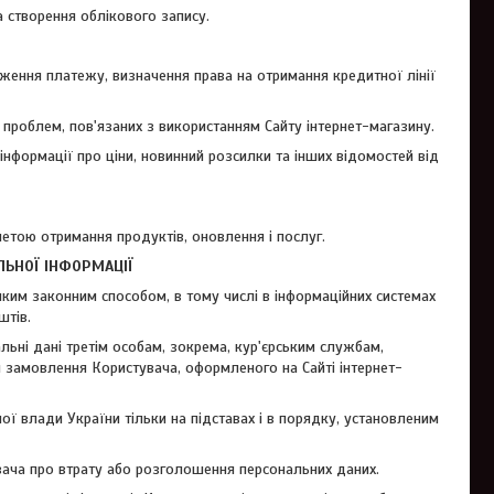
а створення облікового запису.
рження платежу, визначення права на отримання кредитної лінії
і проблем, пов'язаних з використанням Сайту інтернет-магазину.
 інформації про ціни, новинний розсилки та інших відомостей від
метою отримання продуктів, оновлення і послуг.
ЛЬНОЇ
ІНФОРМАЦІЇ
ким законним способом, в тому числі в інформаційних системах
штів.
льні дані третім особам, зокрема, кур'єрським службам,
я замовлення Користувача, оформленого на Сайті інтернет-
ї влади України тільки на підставах і в порядку, установленим
увача про втрату або розголошення персональних даних.