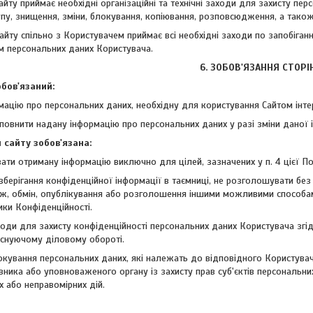
 сайту приймає необхідні організаційні та технічні заходи для захисту п
у, знищення, зміни, блокування, копіювання, розповсюдження, а також і
 сайту спільно з Користувачем приймає всі необхідні заходи по запобіган
 персональних даних Користувача.
6. ЗОБОВ'ЯЗАННЯ СТОРІ
обов'язаний:
рмацію про персональних даних, необхідну для користування Сайтом інте
оповнити надану інформацію про персональних даних у разі зміни даної 
я сайту зобов'язана:
вати отриману інформацію виключно для цілей, зазначених у п. 4 цієї По
 зберігання конфіденційної інформації в таємниці, не розголошувати б
ж, обмін, опублікування або розголошення іншими можливими способами
ітики Конфіденційності.
ходи для захисту конфіденційності персональних даних Користувача зг
існуючому діловому обороті.
локування персональних даних, які належать до відповідного Користува
ника або уповноваженого органу із захисту прав суб'єктів персональних
 або неправомірних дій.