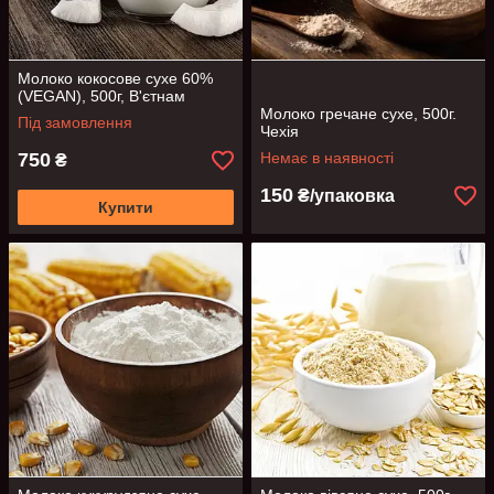
Молоко кокосове сухе 60%
(VEGAN), 500г, В'єтнам
Молоко гречане сухе, 500г.
Під замовлення
Чехія
750
Немає в наявності
₴
150
₴/упаковка
Купити