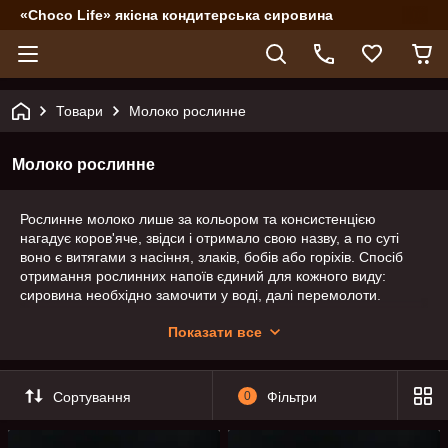
«Choco Life» якісна кондитерська сировина
Товари
Молоко рослинне
Молоко рослинне
Рослинне молоко лише за кольором та консистенцією
нагадує коров'яче, звідси і отримало свою назву, а по суті
воно є витягами з насіння, злаків, бобів або горіхів. Спосіб
отримання рослинних напоїв єдиний для кожного виду:
сировина необхідно замочити у воді, далі перемолоти.
На відміну від коров'ячого молока рослинне не містить
Показати все
антибіотики і гормони, які отримує велику рогату худобу на
фермах, а також в ньому відсутні холестерин і речовини, що
викликають індивідуальну непереносимість - молочний білок
Сортування
0
Фільтри
казеїн і молочний цукор (лактоза).
Рослинне молоко активно просувається вегетаріанцями і
прихильниками екологічного ставлення до світу, яких з