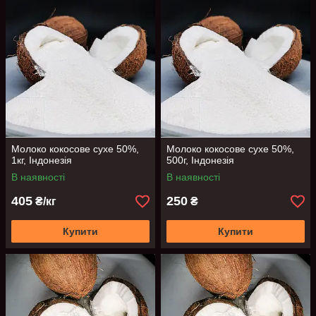
кожним роком стає все більше. Крім того, його можна
вживати в період релігійних постів, використовувати в
кулінарії для додання незвичайних смакових відтінків і
пікантності стравам.
Молоко кокосове сухе 50%,
Молоко кокосове сухе 50%,
1кг, Індонезія
500г, Індонезія
В наявності
В наявності
405
250
₴/кг
₴
Купити
Купити