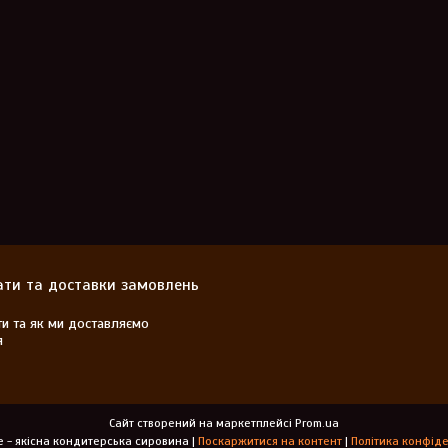
ти та доставки замовлень
ти та як ми доставляємо
я
Сайт створений на маркетплейсі
Prom.ua
Choco Life - якісна кондитерська сировина |
Поскаржитися на контент
|
Політика конфіде