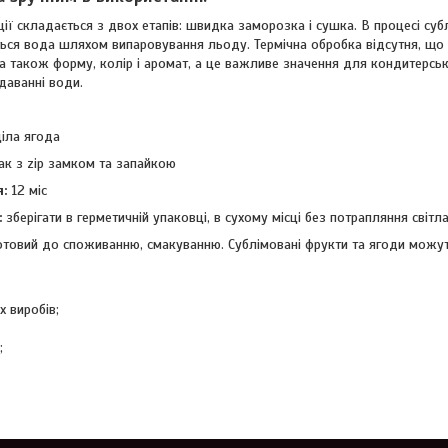
ції складається з двох етапів: швидка заморозка і сушка. В процесі су
ься вода шляхом випаровування льоду. Термічна обробка відсутня, що
а також форму, колір і аромат, а це важливе значення для кондитерськ
даванні води.
ціла ягода
ак з zip замком та запайкою
:
12 міс
:
зберігати в герметичній упаковці, в сухому місці без потрапляння світл
отовий до споживанню, смакуванню. Сублімовані фрукти та ягоди можу
х виробів;
;