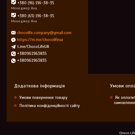
+380 (96) 196-38-35
Менеджер Яна
+380 (63) 196-38-35
Менеджер Яна
chocolife.company@gmail.com
https://m.me/chocolifeua
t.me/ChocoLifeUA
+380961963835
+380961963835
Додаткова інформація
Умови опла
Умови повернення товару
Як оплати
замовленн
Політика конфіденційності сайту