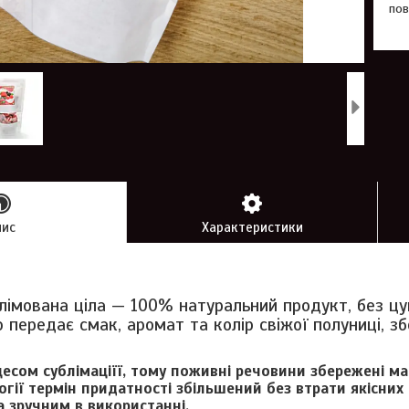
пов
пис
Характеристики
лімована ціла — 100% натуральний продукт, без цу
ю передає смак, аромат та колір свіжої полуниці, 
есом сублімаціїї, тому поживні речовини збережені м
огії термін придатності збільшений без втрати якісних
а зручним в використанні.