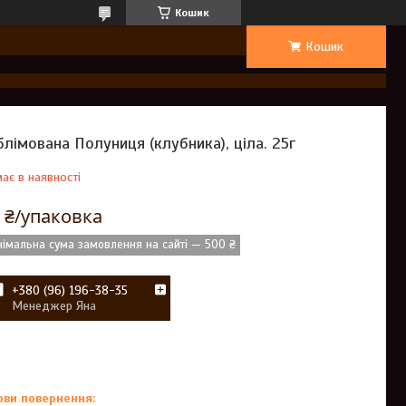
Кошик
Кошик
блімована Полуниця (клубника), ціла. 25г
ає в наявності
 ₴/упаковка
німальна сума замовлення на сайті — 500 ₴
+380 (96) 196-38-35
Менеджер Яна