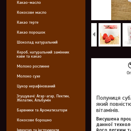
Какао-масло
Кокосове масло
Какао терте
Какао порошок
Шоколад натуральний
Кероб, натуральний замінник
кави та какао
Молоко рослинне
О
Молоко сухе
Цукор нерафінований
Згущувачі: Агар-агар, Пектин,
Полуниця суб
Желатин, Альбумін
який повніст
вітамінів.
Барвники та Ароматизатори
Висушена проц
Кокосове борошно
данної технол
його легким т
Інвентар та інструменти