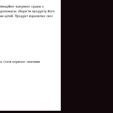
блімаційно-вакумної сушки з
 допомагає зберегти продукту його
их цілей. Продукт відновлює свої
а
ть стати корисно-смачним