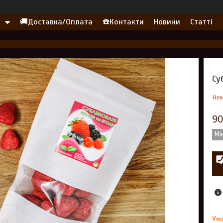
🚚Доставка/Оплата
☎️Контакти
Новини
Статті
Су
Нем
90
Мі