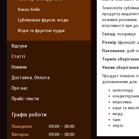
Технологія субліма
Какао боби
продукту видаляєт
поживні речовини, 
Сублімовані фрукти, ягоди
властивості при до
Ягідні та фруктові пудри
Склад
: полуниця
Розмір
(фракція): 
Відгуки
Паковання:
дой-п
Статті
Термін зберігання
Новини
Умови зберігання
Продукт повнісю г
Доставка, Оплата
доповненням для:
Про нас
шоколаду;
кондитерськи
Прайс-листи
морозива;
каші та мюслі
Графік роботи
меду;
чаю;
смузі;
Понеділок
09:00
18:00
Вівторок
09:00
18:00