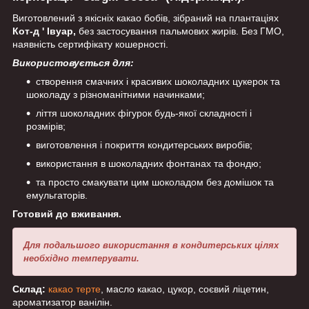
Виготовлений з якісніх какао бобів, зібраний на плантаціях
Кот-д ' Івуар,
без застосування пальмових жирів. Без ГМО,
наявність сертифікату кошерності.
Використовується для:
створення смачних і красивих шоколадних цукерок та
шоколаду з різноманітними начинками;
ліття шоколадних фігурок будь-якої складності і
розмірів;
виготовлення і покриття кондитерських виробів;
використання в шоколадних фонтанах та фондю;
та просто смакувати цим шоколадом без домішок та
емульгаторів.
Готовий до вживання.
Для подальшого вик
ористання в кондитерських цілях
необхідно темперувати.
Склад:
какао терте
, масло какао, цукор, соєвий ліцетин,
ароматизатор ванілін.