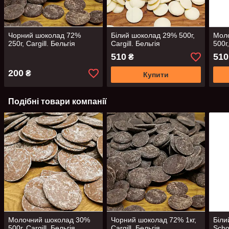
Чорний шоколад 72%
Білий шоколад 29% 500г,
Мол
250г, Cargill. Бельгія
Cargill. Бельгія
500г,
510
510
₴
200
₴
Купити
Подібні товари компанії
Молочний шоколад 30%
Чорний шоколад 72% 1кг,
Біли
500г, Cargill. Бельгія
Cargill. Бельгія
Scho