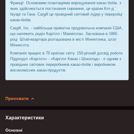
Франції. Основними плантаціями вирощування какао бобів, з
яких здійснюється постачання сировини, це країни Кот-д '
Івуарі та Гана. Cargill це провідний світовий лідер у переробці
какао-бобів.
Cargill, Inc. - найбільша приватна продовольча компанія США,
що належить родін Каргілл і Макміллан. Заснована в 1865
році. Штаб-квартира розташована в місті Міннетонка, штат
Міннесота.
Компанія працює в 70 країнах світу. 150-річний досвід роботи.
Підрозділ «Каргілл» - «Каргілл Какао і Шоколад» - є одним з
провідних світових переробників какао-бобів і виробником
високоякісних какао-продуктів.
Приховати
Характеристики
Основні