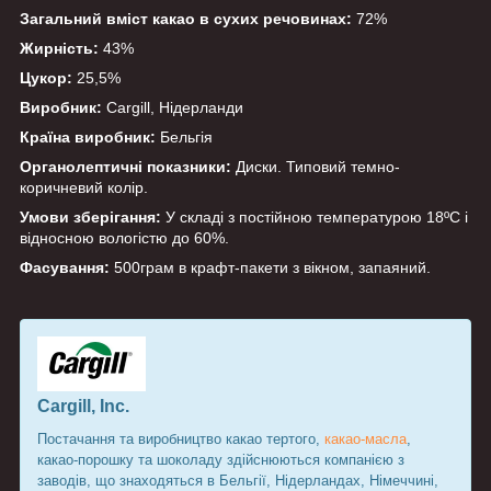
Загальний вміст какао в сухих речовинах:
72%
Жирність:
43%
Цукор:
25,5%
Виробник:
Cargill, Нідерланди
Країна виробник:
Бельгія
Органолептичні показники:
Диски. Типовий темно-
коричневий колір.
Умови зберігання:
У складі з постійною температурою 18ºС і
відносною вологістю до 60%.
Фасування:
500грам в крафт-пакети з вікном, запаяний.
Cargill, Inc.
Постачання та виробництво какао тертого,
какао-масла
,
какао-порошку та шоколаду здійснюються компанією з
заводів, що знаходяться в Бельгії, Нідерландах, Німеччині,