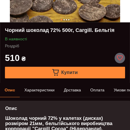
Чорний шоколад 72% 500г, Cargill. Бельгія
В наявності
Роздріб
510
₴
Купити
Опис
Характеристики
Доставка
Оплата
Умови п
Опис
Шоколад чорний 72%
у калетах (дисках)
розміром 21мм, бельгійського виробництва
корпорації "Cargill Cocoa" (Нідерланди).