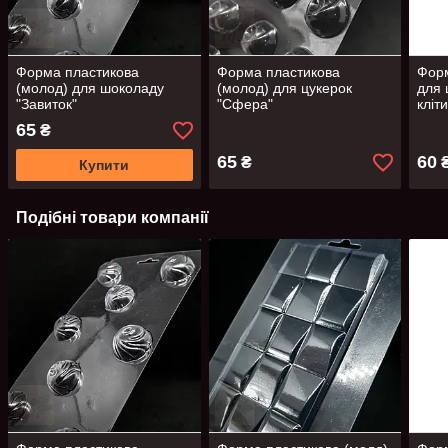
Форма пластикова
Форма пластикова
Форм
(молод) для шоколаду
(молод) для цукерок
для 
"Завиток"
"Сфера"
кліт
65
₴
65
60
₴
Купити
Подібні товари компанії