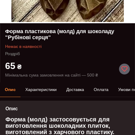
Форма пластикова (молд) для шоколаду
"Рубінові серця"
Немає в наявності
Роздріб
65
₴
Мінімальна сума замовлення на сайті — 500 ₴
Опис
Характеристики
Доставка
Оплата
Умови п
Опис
Форма (молд) застосовується для
виготовлення шоколадних плиток,
виготовлений з харчового пластику.