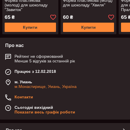
Форма пластикова
Форма пластикова (молд)
Форм
(молод) для шоколаду
для шоколаду "Хвиля"
для 
"Завиток"
Прал
65
60
65
₴
₴
Купити
Купити
Про нас
Рейтинг не сформований
Менше 5 відгуків за останній рік
Працює з 12.02.2018
м. Умань
м.Монастирище, Умань, Україна
Контакти
Сьогодні вихідний
Показати весь графік роботи